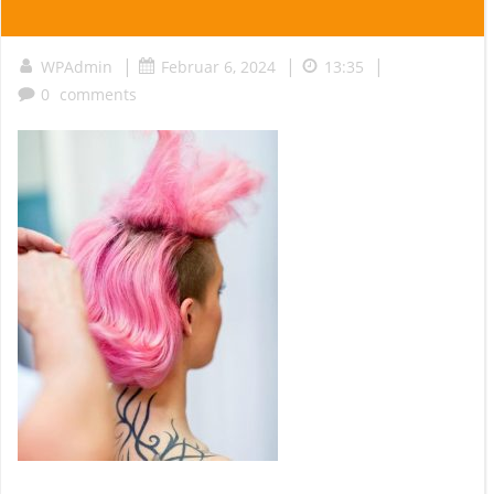
|
|
|
WPAdmin
Februar 6, 2024
13:35
0
comments